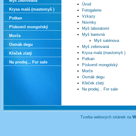
Myš zebrovaná
Úvod
Krysa malá (mastomyš )
Fotogalerie
Vzkazy
Potkan
Novinky
Pískomil mongolský
Myš laboratorní
Myš barevná
Morče
Myš saténova
Osmák degu
Myš zebrovaná
Krysa malá (mastomyš )
Křeček zlatý
Potkan
Na prodej... For sale
Pískomil mongolský
Morče
Osmák degu
Křeček zlatý
Na prodej... For sale
Tvorba webových stránek na
W