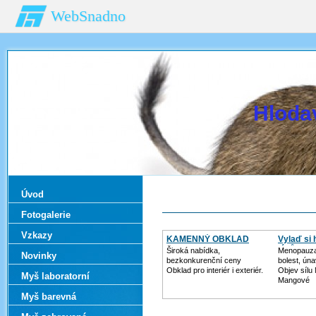
WebSnadno
Hloda
Úvod
Fotogalerie
Vzkazy
KAMENNÝ OBKLAD
Vylaď si
léků
Široká nabídka,
Menopauza
Novinky
bezkonkurenční ceny
bolest, ún
Obklad pro interiér i exteriér.
Objev sílu
Myš laboratorní
Mangové
Myš barevná