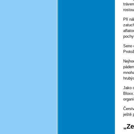
tráve
rostou
Při n
zatuc
aflato
pochyb
Seno d
Protož
Nejhod
pádem 
mnoha
hrubýc
Jako 
Bloxx
organ
Čerst
ještě 
„Ze