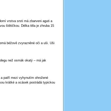
rní vrstva srsti má zbarveni aguti a
ou štětičkou. Délka těla je zhruba 15
nemá béžově zvyrazněné oči a uši. Uši
degu než osmák okatý – má jak
h a patří mezi vyhynutím ohrožené
jsou krátké a ocásek postrádá typickou