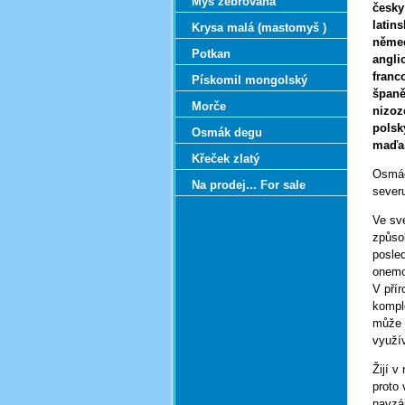
Myš zebrovaná
česky
latins
Krysa malá (mastomyš )
něme
Potkan
angli
franc
Pískomil mongolský
španě
Morče
nizoz
polsk
Osmák degu
maďar
Křeček zlatý
Osmác
Na prodej... For sale
severu
Ve sv
způso
posled
onemo
V přír
kompl
může 
využív
Žijí v
proto 
navzá