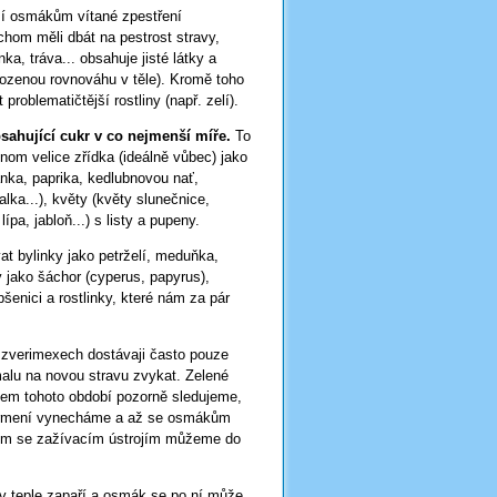
ší osmákům vítané zpestření
chom měli dbát na pestrost stravy,
a, tráva... obsahuje jisté látky a
ozenou rovnováhu v těle). Kromě toho
problematičtější rostliny (např. zelí).
ahující cukr v co nejmenší míře.
To
nom velice zřídka (ideálně vůbec) jako
nka, paprika, kedlubnovou nať,
zalka...), květy (květy slunečnice,
ípa, jabloň...) s listy a pupeny.
t bylinky jako petrželí, meduňka,
jako šáchor (cyperus, papyrus),
šenici a rostlinky, které nám za pár
e zverimexech dostávaji často pouze
lu na novou stravu zvykat. Zelené
em tohoto období pozorně sledujeme,
é krmení vynecháme a až se osmákům
ížím se zažívacím ústrojím můžeme do
e v teple zapaří a osmák se po ní může