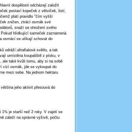
lavní dospělosti odcházejí založit
meček postaví kopeček z větviček, listí,
ičemž platí pravidlo "čím vyšší
eček zničen, ztrácí osmák své
redátorů, snaží se ohrožení svého
y. Pokud hlídkující sameček zaznamená
 a osmáci se utíkají schovat do
 odráží ultrafialové světlo, a tak
vají umístěna koupaliště z písku, v
, ale také kvůli tomu, aby si na sobě
ví cizí osmák, jde se vykoupat do
ijme mezi sebe. Na jednom hektaru
 většina jeho aktivit přesouvá do
 1% je starší než 2 roky. V zajetí se
dně záleží na správné výživě, počtu