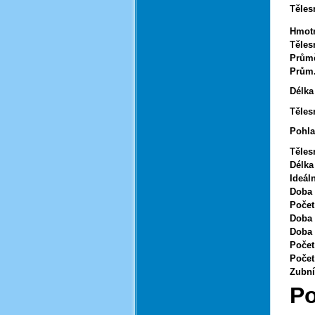
Těles
Hmotn
Těles
Průmě
Prům.
Délka 
Těles
Pohla
Těles
Délka
Ideál
Doba 
Počet
Doba 
Doba 
Počet
Poče
Zubní
Po