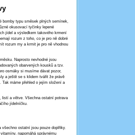
vy
ické bomby typu směsek plných semínek,
ůzné okusovací tyčinky lepené
ch jídel a výsledkem takového krmení
nemají rozum z toho, co je pro ně dobré
mít rozum my a krmit je pro ně vhodnou
směsku. Naprosto nevhodné jsou
udovaných obarvených kousků a tzv.
pro osmáky si musíme dávat pozor,
y a ještě se s klidem tvářit že právě
u. Tak máme přehled o jejím složení a
, listí a větve. Všechna ostatní potrava
čího jídelníčku.
a všechno ostatní jsou pouze doplňky.
y, vitamíny, napomáhá správnému