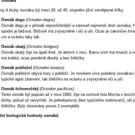
y osmáka
ny 4 druhy osmáka žijí mezi 28. až 40. stupněm jižní zeměpisné šířky.
Osmák degu
(Octodon degus)
Osmák degu je v přírodě nejrozšířenější a zároveň nejmenší druh osmáka. Ho
spodní je béžová. Béžově má zvýrazněné i oči a uši. Ocas je zakončen tmav
cm a ocásku taky tak.
Osmák okatý
(Octodon bridgesi)
Osmák okatý žije na úpatí And. Je aktivní v noci. Barvu srsti má tmavší a 
má krátké, ocas poměrně dlouhý a bez štětičky.
Osmák pobřežní
(Octodon lunatus)
Osmák pobřežní obývá hory u pobřeží. Je mnohem více podobný osmákovi 
typické aguti zbarvení, tak štětičku na ocásku a zvýrazněné oči a uši.
Osmák tichomořský
(Octodon pacificus)
Tento osmák byl popsán až v roce 1993, žije na ostrově Isla Mocha v lesíc
druhy, pokud už nevymřel. Je jednobarevný (bez typického melirovaní), uši 
štětičku. Byly zkoumány pouze 2 exempláře.
dní biologické hodnoty osmáků