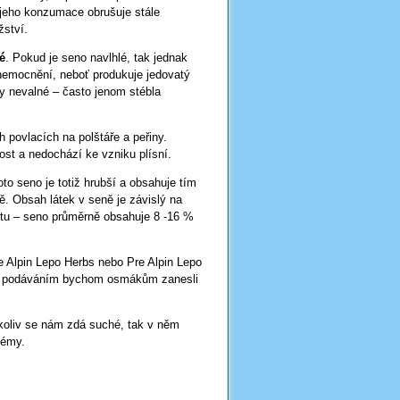
 jeho konzumace obrušuje stále
žství.
é
. Pokud je seno navlhlé, tak jednak
onemocnění, neboť produkuje jedovatý
ity nevalné – často jenom stébla
 povlacích na polštáře a peřiny.
ost a nedochází ke vzniku plísní.
to seno je totiž hrubší a obsahuje tím
ě. Obsah látek v seně je závislý na
otu – seno průměrně obsahuje 8 -16 %
Alpin Lepo Herbs nebo Pre Alpin Lepo
bým podáváním bychom osmákům zanesli
koliv se nám zdá suché, tak v něm
lémy.