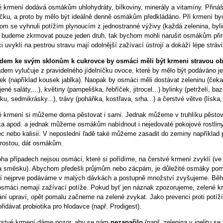
é krmení dodává osmákům uhlohydráty, bílkoviny, minerály a vitamíny. Přiná
íčku, a proto by mělo být ideálně denně osmákům předkládáno. Při krmení by
m se vyhnuli potížím plynoucím z jednostranné výživy (každá zelenina, bylink
 budeme zkrmovat pouze jeden druh, tak bychom mohli narušit osmákům přir
 uvyklí na pestrou stravu mají odolnější zažívací ústrojí a dokáží lépe strávit 
dem ke svým sklonům k cukrovce by osmáci měli být krmeni stravou obs
dem vylučuje z pravidelného jídelníčku ovoce, které by mělo být podáváno je
ek (například kousek jablka). Naopak by osmáci měli dostávat zeleninu (čeka
ené saláty,...), květiny (pampeliška, řebříček, jitrocel...) bylinky (petrželí, ba
u, sedmikrásky...), trávy (poháňka, kostřava, srha...) a čerstvé větve (líska, l
é krmení si můžeme doma pěstovat i sami. Jednak můžeme v truhlíku pěstova
ka apod. a jednak můžeme osmákům nabídnout i nejedovaté pokojové rostliny 
c nebo kalisii. V neposlední řadě také můžeme zasadit do zeminy například p
yrostou, dát osmákům.
ha případech nejsou osmáci, které si pořídíme, na čerstvé krmení zvyklí (v
a směsku). Abychom předešli průjmům nebo zácpám, je důležité osmáky poma
í nejprve podáváme v malých dávkách a postupně množství zvyšujeme. Běh
i osmáci nemají zažívací potíže. Pokud byť jen náznak zpozorujeme, zelen
ání upraví, opět pomalu začneme na zelené zvykat. Jako prevenci proti pot
řidávat probiotika pro hlodavce (např. Prodigest).
rstvé krmení dáme pozor, aby se nám
nezapařilo
(např. zelenina v igelitu s