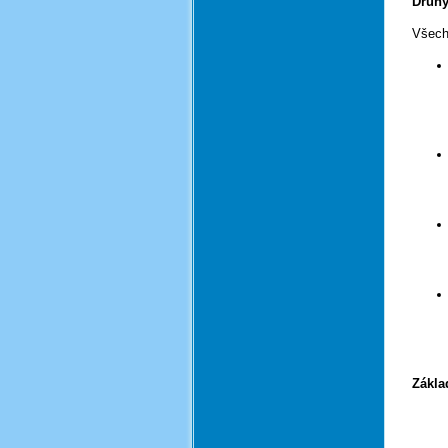
Druh
Všech
Zákla