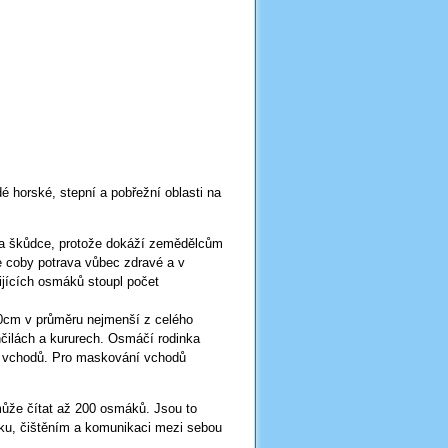
 horské, stepní a pobřežní oblasti na
za škůdce, protože dokáží zemědělcům
 coby potrava vůbec zdravé a v
žijících osmáků stoupl počet
 20cm v průměru nejmenší z celého
čilách a kururech. Osmáčí rodinka
h vchodů. Pro maskování vchodů
á může čítat až 200 osmáků. Jsou to
íšku, čištěním a komunikaci mezi sebou