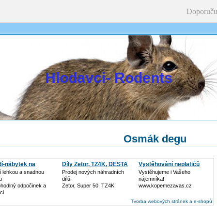
Doporuču
Hlodavci- Rodents
Osmák degu
dí-nábytek na
Díly Zetor, TZ4K, DESTA
Vystěhování neplatičů
adu
jí lehkou a snadnou
Prodej nových náhradních
Vystěhujeme i Vašeho
u
dílů.
nájemníka!
ohodlný odpočinek a
Zetor, Super 50, TZ4K
www.kopemezavas.cz
ci
Tvorba webových stránek a e-shopů