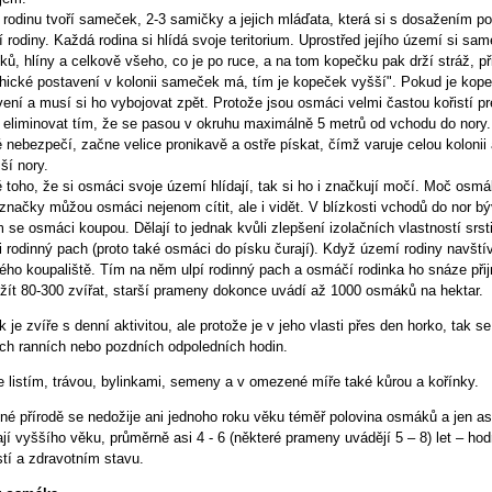
rodinu tvoří sameček, 2-3 samičky a jejich mláďata, která si s dosažením poh
í rodiny. Každá rodina si hlídá svoje teritorium. Uprostřed jejího území si sa
ů, hlíny a celkově všeho, co je po ruce, a na tom kopečku pak drží stráž, př
chické postavení v kolonii sameček má, tím je kopeček vyšší". Pokud je kop
ení a musí si ho vybojovat zpět. Protože jsou osmáci velmi častou kořistí p
a eliminovat tím, že se pasou v okruhu maximálně 5 metrů od vchodu do nor
 nebezpečí, začne velice pronikavě a ostře pískat, čímž varuje celou kolonii
žší nory.
toho, že si osmáci svoje území hlídají, tak si ho i značkují močí. Moč osmáků
značky můžou osmáci nejenom cítit, ale i vidět. V blízkosti vchodů do nor bý
 se osmáci koupou. Dělají to jednak kvůli zlepšení izolačních vlastností srsti
i rodinný pach (proto také osmáci do písku čurají). Když území rodiny navští
ného koupaliště. Tím na něm ulpí rodinný pach a osmáčí rodinka ho snáze př
žít 80-300 zvířat, starší prameny dokonce uvádí až 1000 osmáků na hektar.
je zvíře s denní aktivitou, ale protože je v jeho vlasti přes den horko, tak se
ch ranních nebo pozdních odpoledních hodin.
e listím, trávou, bylinkami, semeny a v omezené míře také kůrou a kořínky.
né přírodě se nedožije ani jednoho roku věku téměř polovina osmáků a jen asi
jí vyššího věku, průměrně asi 4 - 6 (některé prameny uvádějí 5 – 8) let – ho
tí a zdravotním stavu.