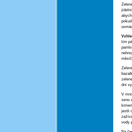
Zelen
jídeln
abycho
pokud
osmáci
Vzhle
tím pá
pamls
nehnoj
měsíčk
Zelen
bazal
zelene
dní v
V mno
seno 
krmen
jestl
zažív
vody p
Na če