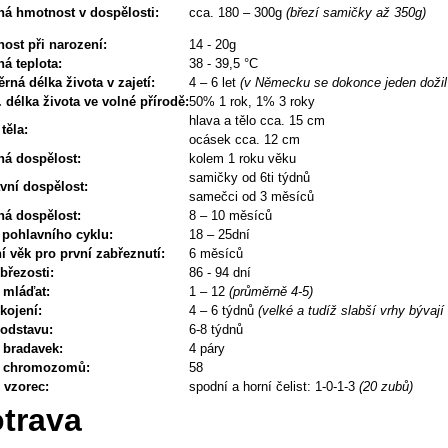
ná hmotnost v dospělosti:
cca. 180 – 300g
(březí samičky až 350g)
ost při narození:
14 - 20g
ná teplota:
38 - 39,5 °C
rná délka života v zajetí:
4 – 6 let
(v Německu se dokonce jeden dožil
 délka života ve volné přírodě:
50% 1 rok, 1% 3 roky
hlava a tělo cca. 15 cm
těla:
ocásek cca. 12 cm
ná dospělost:
kolem 1 roku věku
samičky od 6ti týdnů
vní dospělost:
samečci od 3 měsíců
ná dospělost:
8 – 10 měsíců
 pohlavního cyklu:
18 – 25dní
ní věk pro první zabřeznutí:
6 měsíců
březosti:
86 - 94 dní
 mláďat:
1 – 12
(průměrně 4-5)
kojení:
4 – 6 týdnů
(velké a tudíž slabší vrhy bývají
odstavu:
6-8 týdnů
 bradavek:
4 páry
t chromozomů:
58
 vzorec:
spodní a horní čelist: 1-0-1-3
(20 zubů)
trava