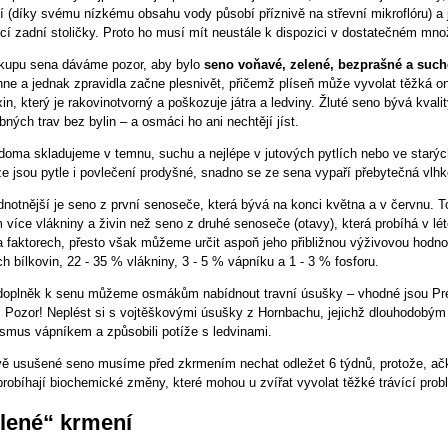
ní (díky svému nízkému obsahu vody působí příznivě na střevní mikroflóru) a
cí zadní stoličky. Proto ho musí mít neustále k dispozici v dostatečném mno
ákupu sena dáváme pozor, aby bylo
seno voňavé, zelené, bezprašné a such
hne a jednak zpravidla začne plesnivět, přičemž plíseň může vyvolat těžká 
xin, který je rakovinotvorný a poškozuje játra a ledviny. Žluté seno bývá kval
ných trav bez bylin – a osmáci ho ani nechtějí jíst.
oma skladujeme v temnu, suchu a nejlépe v jutových pytlích nebo ve starých
e jsou pytle i povlečení prodyšné, snadno se ze sena vypaří přebytečná vlhk
notnější je seno z první senoseče, která bývá na konci května a v červnu. To
více vlákniny a živin než seno z druhé senoseče (otavy), která probíhá v lét
 faktorech, přesto však můžeme určit aspoň jeho přibližnou výživovou hodn
h bílkovin, 22 - 35 % vlákniny, 3 - 5 % vápníku a 1 - 3 % fosforu.
doplněk k senu můžeme osmákům nabídnout travní úsušky – vhodné jsou Pre 
. Pozor! Neplést si s vojtěškovými úsušky z Hornbachu, jejichž dlouhodo
ismus vápníkem a způsobili potíže s ledvinami.
vě usušené seno musíme před zkrmením nechat odležet 6 týdnů, protože, ač
probíhají biochemické změny, které mohou u zvířat vyvolat těžké trávící prob
lené“ krmení