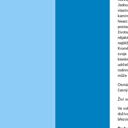
Jednu 
vlastn
kamínk
hiear
postav
život
nějaké
nejbli
Kromě 
svoje 
kterém
udržel
rodin
může 
Osmák 
časný
Živí s
Ve vol
dožíva
březos