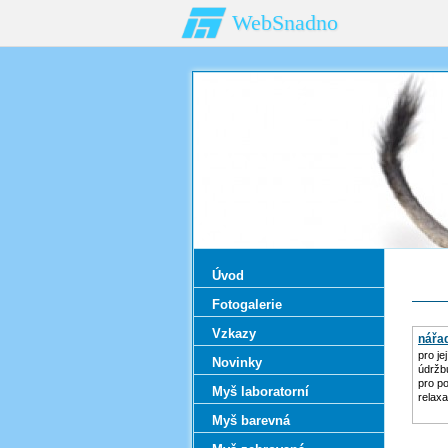
WebSnadno
Úvod
Fotogalerie
Vzkazy
nářa
zahr
pro je
Novinky
údržb
pro p
Myš laboratorní
relaxa
Myš barevná