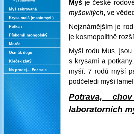
Myš saténova
Myš
je české rodové
Myš zebrovaná
myšovitých
, ve věde
Krysa malá (mastomyš )
Nejznámějším je ro
Potkan
Pískomil mongolský
je kosmopolitně roz
Morče
Myši rodu Mus, jsou
Osmák degu
s krysami a potkany
Křeček zlatý
myší. 7 rodů myší p
Na prodej... For sale
podčeledi myší lame
Potrava, cho
laboratorních m