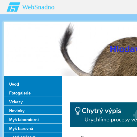
WebSnadno
Hloda
Úvod
Fotogalerie
Vzkazy
Novinky
Myš laboratorní
Myš barevná