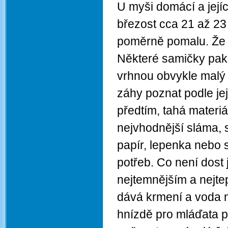
U myši domácí a jej
březost cca 21 až 23 
poměrně pomalu. Že j
Některé samičky pak j
vrhnou obvykle malý 
záhy poznat podle je
předtím, tahá materiá
nejvhodnější sláma, se
papír, lepenka nebo 
potřeb. Co není dost
nejtemnějším a nejte
dává krmení a voda 
hnízdě pro mláďata p