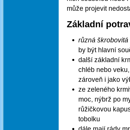
může projevit nedosta
Základní potra
různá škrobovitá z
by být hlavní so
další základní kr
chléb nebo veku, 
zároveň i jako vý
ze zeleného krmi
moc, nýbrž po my
růžičkovou kapus
tobolku
dále mají rády mr