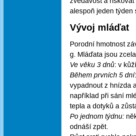
zvědavost a riskovat
alespoň jeden týden 
Vývoj mláďat
Porodní hmotnost záv
g. Mláďata jsou zcela
Ve věku 3 dnů
: v kůž
Během prvních 5 dní
vypadnout z hnízda a v
například při sání m
tepla a dotyků a zůs
Po jednom týdnu:
něk
odnáší zpět.