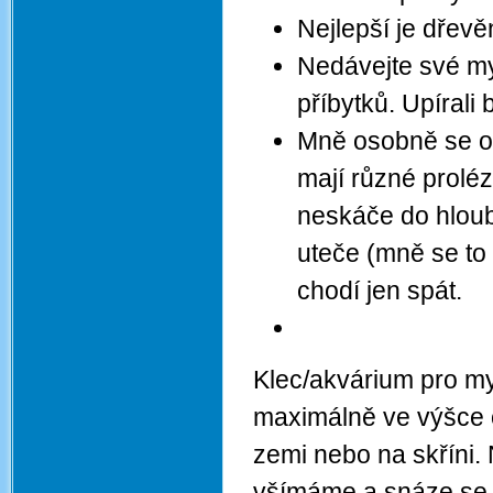
Nejlepší je dřev
Nedávejte své my
příbytků. Upírali 
Mně osobně se os
mají různé prolé
neskáče do hloub
uteče (mně se to 
chodí jen spát.
Klec/akvárium pro my
maximálně ve výšce o
zemi nebo na skříni. 
všímáme a snáze se u