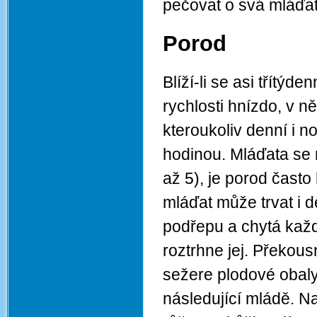
pečovat o svá mláďat
Porod
Blíží-li se asi třítýd
rychlosti hnízdo, v 
kteroukoliv denní i no
hodinou. Mláďata se 
až 5), je porod často
mláďat může trvat i d
podřepu a chytá kaž
roztrhne jej. Překous
sežere plodové obaly
následující mládě. N