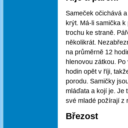
Sameček očichává a oli
krýt. Má-li samička 
trochu ke straně. Pář
několikrát. Nezabřezn
na průměrně 12 hodin 
hlenovou zátkou. Po 
hodin opět v říji, tak
porodu. Samičky jsou 
mláďata a kojí je. Je
své mladé požírají z 
Březost