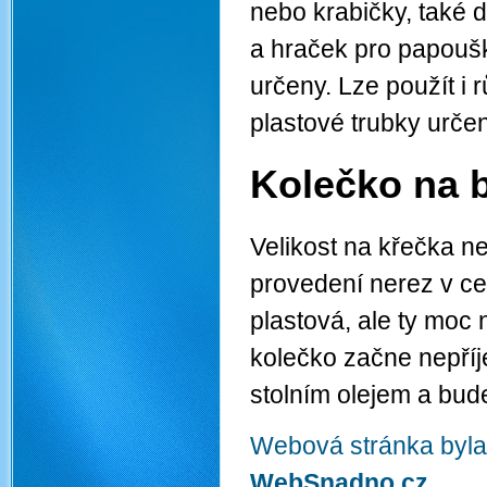
nebo krabičky, také 
a hraček pro papoušk
určeny. Lze použít i
plastové trubky urč
Kolečko na 
Velikost na křečka ne
provedení nerez v ce
plastová, ale ty moc
kolečko začne nepříj
stolním olejem a bud
Webová stránka byla
WebSnadno.cz