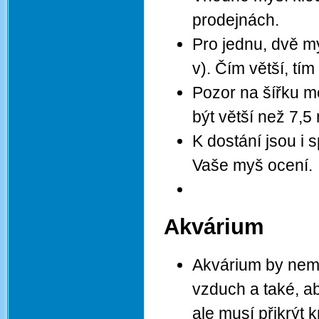
prodejnách.
Pro jednu, dvě my
v). Čím větší, tím 
Pozor na šířku m
být větší než 7,5
K dostání jsou i 
Vaše myš ocení.
Akvárium
Akvárium by nemě
vzduch a také, a
ale musí přikrýt 