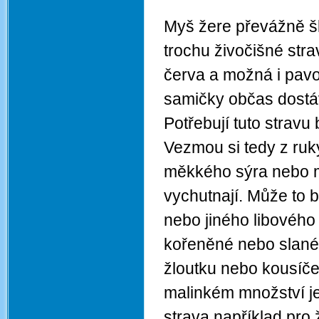
Myš žere převážně škr
trochu živočišné str
červa a možná i pavo
samičky občas dostáv
Potřebují tuto stravu
Vezmou si tedy z ru
měkkého sýra nebo m
vychutnají. Může to 
nebo jiného libového
kořeněné nebo slané
žloutku nebo kousíče
malinkém množství je
strava například pro 