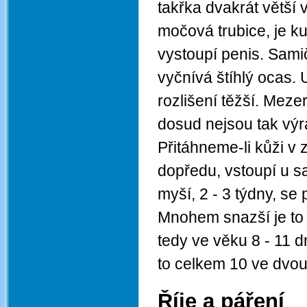
takřka dvakrát větší 
močová trubice, je ku
vystoupí penis. Sami
vyčnívá štíhlý ocas. 
rozlišení těžší. Meze
dosud nejsou tak výr
Přitáhneme-li kůži v
dopředu, vstoupí u s
myší, 2 - 3 týdny, se p
Mnohem snazší je to u
tedy ve věku 8 - 11 d
to celkem 10 ve dvou
Říje a páření