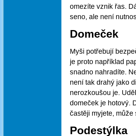
omezíte vznik řas. D
seno, ale není nutnos
Domeček
Myši potřebují bezpe
je proto například pa
snadno nahradíte. Ne
není tak drahý jako
nerozkoušou je. Udělá
domeček je hotový. 
častěji myjete, může s
Podestýlka