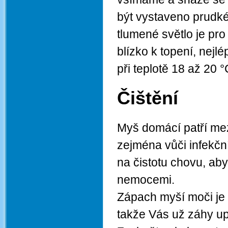
být vystaveno prudkém
tlumené světlo je pro
blízko k topení, nejlé
při teplotě 18 až 20 °
Čištění
Myš domácí patří me
zejména vůči infekčn
na čistotu chovu, aby
nemocemi.
Zápach myší moči je 
takže Vás už záhy up