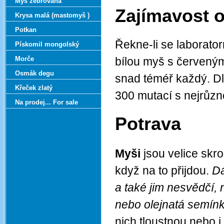
Myš zebrovaná
Zajímavost o
Krysa malá (mastomyš )
Potkan
Řekne-li se laborator
Pískomil mongolský
Morče
bílou myš s červeným
Osmák degu
snad téméř každý. D
Křeček zlatý
300 mutací s nejrůzně
Na prodej... For sale
Potrava
Myši
jsou velice skr
když na to přijdou.
Dá
a také jim nesvědčí, 
nebo olejnatá semín
nich tloustnou nebo 