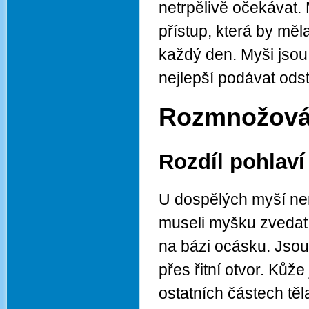
netrpělivě očekávat. 
přístup, která by měl
každý den. Myši jsou a
nejlepší podávat ods
Rozmnožová
Rozdíl pohlaví
U dospělých myší nen
museli myšku zvedat
na bázi ocásku. Jsou 
přes řitní otvor. Kůže
ostatních částech těl