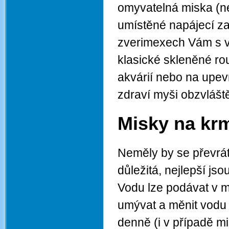
omyvatelná miska (n
umístěné napájecí za
zverimexech Vám s v
klasické skleněné ro
akvárií nebo na upevn
zdraví myši obzvláště 
Misky na kr
Neměly by se převráti
důležitá, nejlepší js
Vodu lze podávat v m
umývat a měnit vodu 
denně (i v případě m