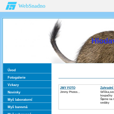
WebSnadno
Hloda
Úvod
Fotogalerie
Vzkazy
JMY FOTO
Zahradní 
Novinky
Jimmy Photos...
Stříška,se
houpačky
Šijeme na m
Myš laboratorní
sedáky
Myš barevná