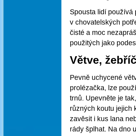
Spousta lidí používá 
v chovatelských potře
čisté a moc nezapráš
použitých jako podest
Větve, žebří
Pevně uchycené větv
prolézačka, lze použí
trnů. Upevněte je tak
různých koutu jejich 
zavěsit i kus lana ne
rády šplhat. Na dno 