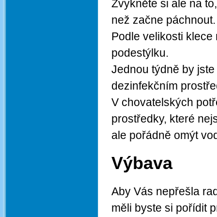
Zvykněte si ale na to,
než začne páchnout.
Podle velikosti klec
podestýlku.
Jednou týdně by jste 
dezinfekčním prostř
V chovatelských potř
prostředky, které nej
ale pořádně omýt vo
Výbava
Aby Vás nepřešla ra
měli byste si pořídit 