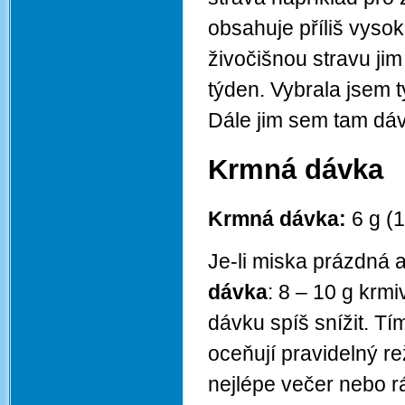
obsahuje příliš vysok
živočišnou stravu ji
týden. Vybrala jsem 
Dále jim sem tam dáv
Krmná dávka
Krmná dávka:
6 g (1
Je-li miska prázdná 
dávka
: 8 – 10 g krm
dávku spíš snížit. T
oceňují pravidelný re
nejlépe večer nebo r