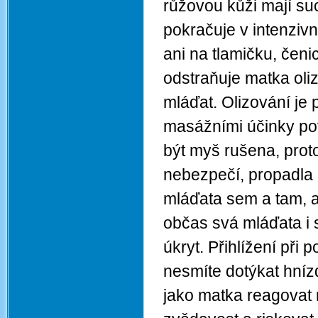
růžovou kůži mají su
pokračuje v intenziv
ani na tlamičku, čeni
odstraňuje matka oli
mláďat. Olizování je 
masážními účinky pov
být myš rušena, prot
nebezpečí, propadla 
mláďata sem a tam, a
občas svá mláďata i 
úkryt. Přihlížení při 
nesmíte dotýkat hníz
jako matka reagovat ná