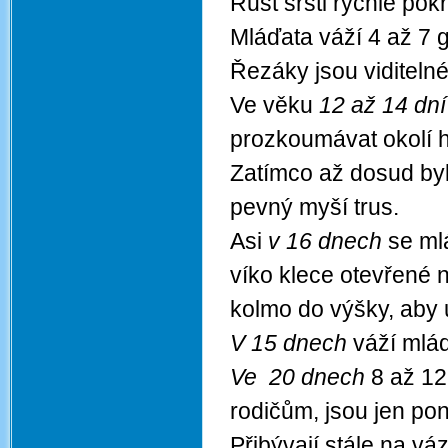
Růst srsti rychle pok
Mláďata váží 4 až 7 g
Řezáky jsou viditeln
Ve věku
12 až 14 dní
prozkoumávat okolí hn
Zatímco až dosud byl
pevný myší trus.
Asi
v 16 dnech
se mlá
víko klece otevřené n
kolmo do výšky, aby 
V 15 dnech
váží mláď
Ve 20 dnech
8 až 12
rodičům, jsou jen po
Přibývají stále na vá