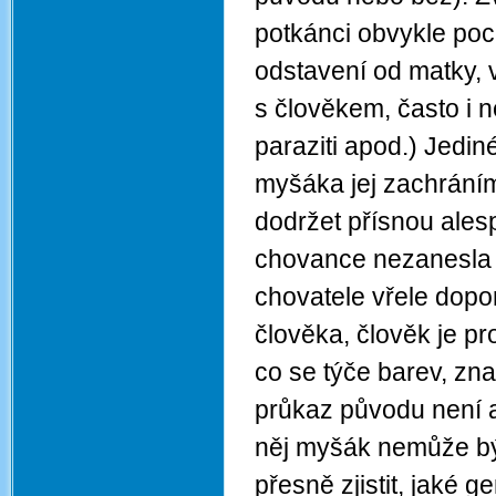
potkánci obvykle poc
odstavení od matky, 
s člověkem, často i 
paraziti apod.) Jedi
myšáka jej zachrán
dodržet přísnou alesp
chovance nezanesla
chovatele vřele dopo
člověka, člověk je pr
co se týče barev, zna
průkaz původu není a
něj myšák nemůže bý
přesně zjistit, jaké g