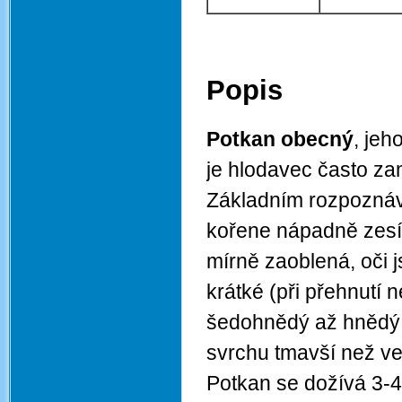
Popis
Potkan obecný
, jeh
je hlodavec často za
Základním rozpoznáva
kořene nápadně zesíle
mírně zaoblená, oči 
krátké (při přehnutí 
šedohnědý až hnědý o
svrchu tmavší než v
Potkan se dožívá 3-4 