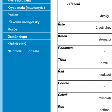
Myš zebrovaná
Zařazení
Krysa malá (mastomyš )
Potkan
česky
Pískomil mongolský
Říše
živočichov
Morče
Kmen
Osmák degu
strunatci
Křeček zlatý
Podkmen
Na prodej... For sale
-
Třída
savci
Řád
hlodavci
Podřád
-
Čeleď
myšovití
Rod
potkan