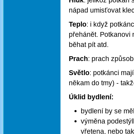
Hluk
: jelikož potkan
nápad umisťovat klec 
Teplo
: i když potkánc
přehánět. Potkanovi
běhat pít atd.
Prach
: prach způsobu
Světlo
: potkánci maj
někam do tmy) - takž
Úklid bydlení:
bydlení by se mě
výměna podestýlk
vřetena, nebo ta