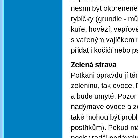
nesmí být okořeněné. 
rybičky (grundle - m
kuře, hovězí, vepřové
s vařeným vajíčkem n
přidat i kočičí nebo 
Zelená strava
Potkani opravdu jí t
zeleninu, tak ovoce
a bude umyté. Pozor
nadýmavé ovoce a zel
také mohou být probl
postřikům). Pokud m