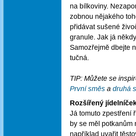
na bílkoviny. Nezapo
zobnou nějakého toh
přidávat sušené živo
granule. Jak já někd
Samozřejmě dbejte na
tučná.
TIP: Můžete se inspi
První směs
a
druhá 
Rozšířený jídelníče
Já tomuto zpestření 
by se měl potkanům m
například uvařit těsto