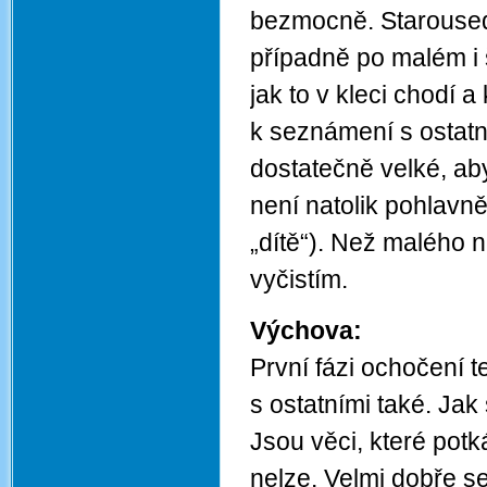
bezmocně. Starousedlí
případně po malém i š
jak to v kleci chodí 
k seznámení s ostatn
dostatečně velké, aby
není natolik pohlavně 
„dítě“). Než malého n
vyčistím.
Výchova:
První fázi ochočení
s ostatními také. Ja
Jsou věci, které potk
nelze. Velmi dobře s