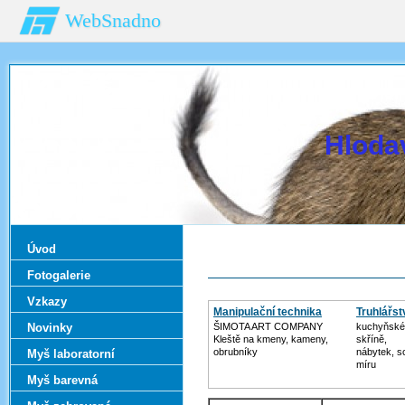
WebSnadno
Hloda
Úvod
Fotogalerie
Vzkazy
Manipulační technika
Truhlářstv
Novinky
ŠIMOTA ART COMPANY
kuchyňské 
Kleště na kmeny, kameny,
skříně,
obrubníky
nábytek, s
Myš laboratorní
míru
Myš barevná