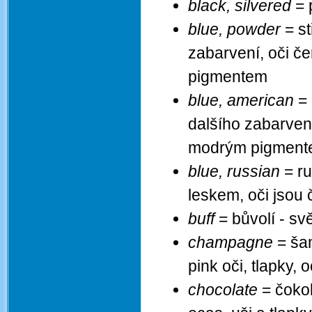
black, silvered
= 
blue, powder
= st
zabarvení, oči č
pigmentem
blue, american
= 
dalšího zabarvení
modrým pigmen
blue, russian
= ru
leskem, oči jsou 
buff
= bůvolí - sv
champagne
= ša
pink oči, tlapky,
chocolate
= čokol