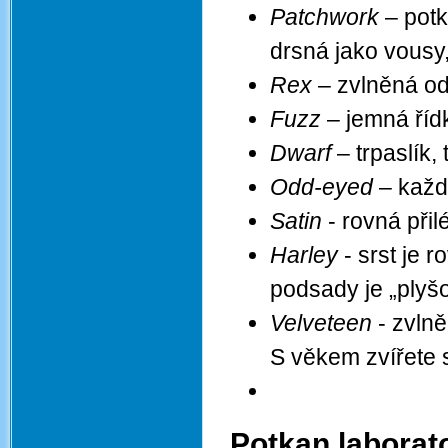
Patchwork
– potk
drsná jako vousy
Rex
– zvlněná ods
Fuzz
– jemná řídk
Dwarf
– trpaslík,
Odd-eyed
– každ
Satin
- rovná přil
Harley
- srst je r
podsady je „plyš
Velveteen
- zvlně
S věkem zvířete 
Potkan laborat