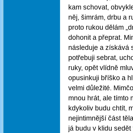
kam schovat, obvykle
něj, šimrám, drbu a r
proto rukou dělám „dr
dohonit a přeprat. Mi
následuje a získává 
potřebuji sebrat, uc
ruky, opět vlídně mlu
opusinkuji bříško a hl
velmi důležité. Mimčo
mnou hrát, ale tímto 
kdykoliv budu chtít, 
nejintimnější část tě
já budu v klidu sedět 