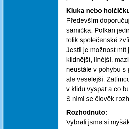
Kluka nebo holčičk
Především doporučuj
samička. Potkan jed
tolik společenské zví
Jestli je možnost mít
klidnější, línější, ma
neustále v pohybu s 
ale veselejší. Zatímc
v klidu vyspat a co bu
S nimi se člověk roz
Rozhodnuto:
Vybrali jsme si myšák