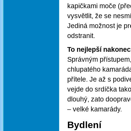
kapičkami moče (před
vysvětlit, že se nesm
Jediná možnost je p
odstranit.
To nejlepší nakonec
Správným přístupem,
chlupatého kamaráda,
přítele. Je až s podiv
vejde do srdíčka tak
dlouhý, zato doopravd
– velké kamarády.
Bydlení