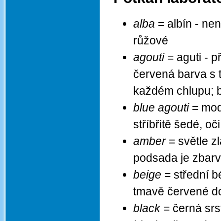
alba
= albín - nen
růžové
agouti
= aguti - 
červená barva s t
každém chlupu; bř
blue agouti
= modr
stříbřitě šedé, oč
amber
= světle z
podsada je zbarv
beige
= střední b
tmavě červené d
black
= černá srst