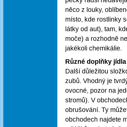
pecky radši nedávej
něco z louky, oblíben
místo, kde rostlinky 
látky od aut), tam, 
moče) a rozhodně ne 
jakékoli chemikálie.
Různé doplňky jídla
Další důležitou složk
zubů. Vhodný je tvrd
ovocné, pozor na jedo
stromů). V obchodec
obrušování. Ty můžete
obchodech najdete mn