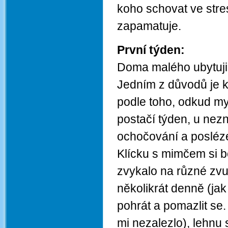
koho schovat ve stre
zapamatuje.
První týden:
Doma malého ubytuji 
Jedním z důvodů je k
podle toho, odkud m
postačí týden, u nez
ochočování a posléz
Klícku s mimčem si b
zvykalo na různé zv
několikrát denně (jak
pohrát a pomazlit se
mi nezalezlo), lehnu