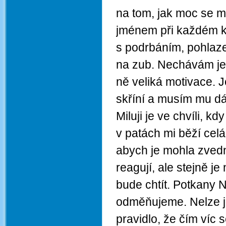
na tom, jak moc se 
jménem při každém ko
s podrbáním, pohlaz
na zub. Nechávám je 
ně veliká motivace.
skříní a musím mu dát
Miluji je ve chvíli, 
v patách mi běží celá
abych je mohla zvedn
reagují, ale stejně je
bude chtít. Potkany
odměňujeme. Nelze je
pravidlo, že čím víc se