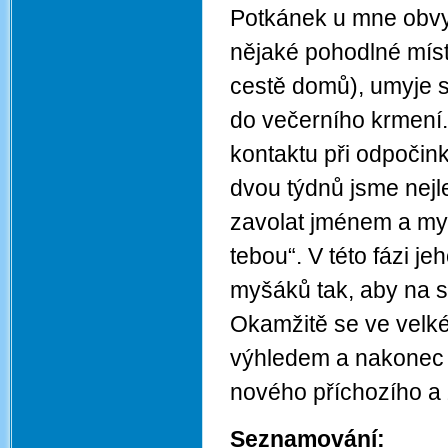
Potkánek u mne obvykl
nějaké pohodlné míst
cestě domů), umyje s
do večerního krmení.
kontaktu při odpočin
dvou týdnů jsme nejle
zavolat jménem a myš
tebou“. V této fázi j
myšáků tak, aby na seb
Okamžitě se ve velké
výhledem a nakonec s
nového příchozího a 
Seznamování: