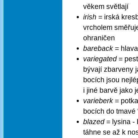
věkem světlají
irish
= irská kresb
vrcholem směřuje 
ohraničen
bareback
= hlava,
variegated
= pest
bývají zbarveny 
bocích jsou nejl
i jiné barvě jako
varieberk
= potka
bocích do tmavé 
blazed
= lysina -
táhne se až k no