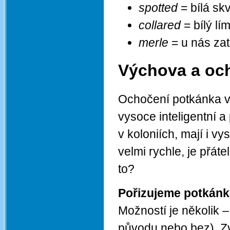
spotted
= bílá sk
collared
= bílý lí
merle
= u nás za
Výchova a oc
Ochočení potkánka vů
vysoce inteligentní a 
v koloniích, mají i v
velmi rychle, je přát
to?
Pořizujeme potkánk
Možností je několik
původu nebo bez). Zv