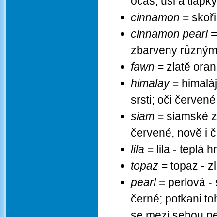
ocas, uši a tlap
cinnamon
= skoři
cinnamon pearl
=
zbarveny různými 
fawn
= zlatě oran
himalay
= himaláj
srsti; oči červené
siam
= siamské z
červené, nově i 
lila
= lila - teplá
topaz
= topaz - z
pearl
= perlová - 
černé; potkani t
se mezi sebou nes