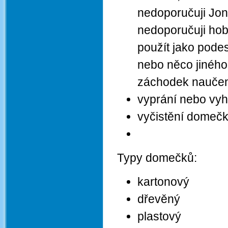
nedoporučuji Jon
nedoporučuji hob
použít jako pode
nebo něco jiného 
záchodek nauče
vyprání nebo vy
vyčistění domečk
Typy domečků:
kartonový
dřevěný
plastový