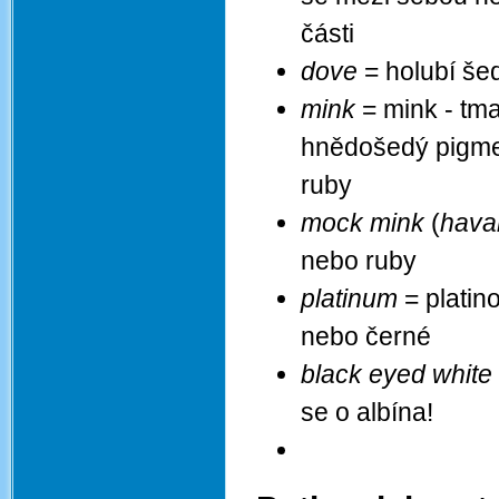
části
dove
= holubí šeď
mink
= mink - tm
hnědošedý pigmen
ruby
mock mink
(
hava
nebo ruby
platinum
= platin
nebo černé
black eyed white
se o albína!