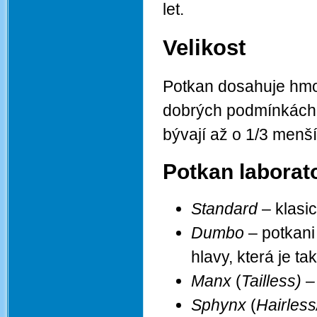
let.
Velikost
Potkan dosahuje hmo
dobrých podmínkách 
bývají až o 1/3 menš
Potkan laborator
Standard
– klasic
Dumbo
– potkani
hlavy, která je ta
Manx
(
Tailless)
–
Sphynx
(
Hairles