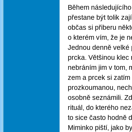
Během následujícího 
přestane být tolik za
občas si přiberu něk
o kterém vím, že je 
Jednou denně velké 
prcka. Většinou klec 
nebráním jim v tom, m
zem a prcek si zatím 
prozkoumanou, nechá
osobně seznámili. Zd
rituál, do kterého n
to sice často hodně d
Miminko piští, jako b