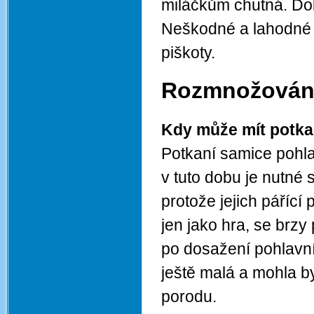
miláčkům chutná. Dob
Neškodné a lahodné j
piškoty.
Rozmnožován
Kdy může mít potka
Potkaní samice pohla
v tuto dobu je nutné
protože jejich pářící
jen jako hra, se brz
po dosažení pohlavní 
ještě malá a mohla b
porodu.