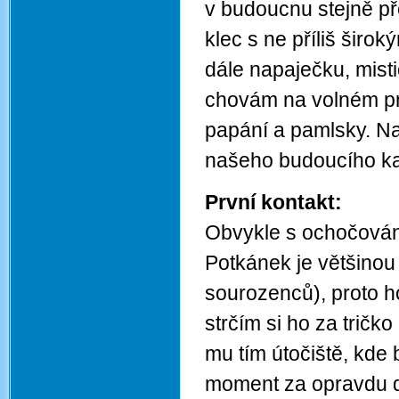
v budoucnu stejně př
klec s ne příliš širo
dále napaječku, mis
chovám na volném pr
papání a pamlsky. Na
našeho budoucího k
První kontakt:
Obvykle s ochočován
Potkánek je většinou
sourozenců), proto h
strčím si ho za tričk
mu tím útočiště, kde 
moment za opravdu dů