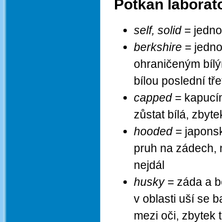
Potkan laborat
self, solid
= jedn
berkshire
= jedno
ohraničeným bílý
bílou poslední tř
capped
= kapucín
zůstat bílá, zbytek
hooded
= japonsk
pruh na zádech, 
nejdál
husky
= záda a b
v oblasti uší se 
mezi oči, zbytek t